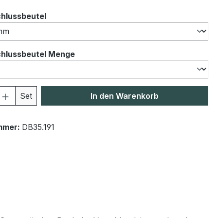
auswählen
hlussbeutel
auswählen
hlussbeutel Menge
 Anzahl: Gib den gewünschten Wert ein 
Set
In den Warenkorb
mmer:
DB35.191