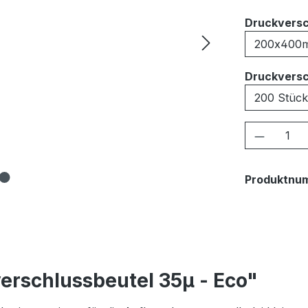
Druckversc
Druckversc
Produkt
Produktnu
erschlussbeutel 35μ - Eco"