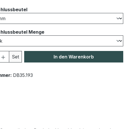
auswählen
hlussbeutel
auswählen
hlussbeutel Menge
 Anzahl: Gib den gewünschten Wert ein 
Set
In den Warenkorb
mmer:
DB35.193