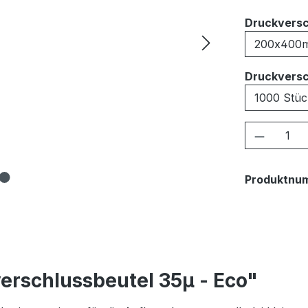
Druckversc
Druckversc
Produkt
Produktnu
erschlussbeutel 35μ - Eco"