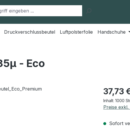
Druckverschlussbeutel
Luftpolsterfolie
Handschuhe
35μ - Eco
Regulärer Pr
37,73 
Inhalt:
1000 S
Preise exkl
Sofort ver