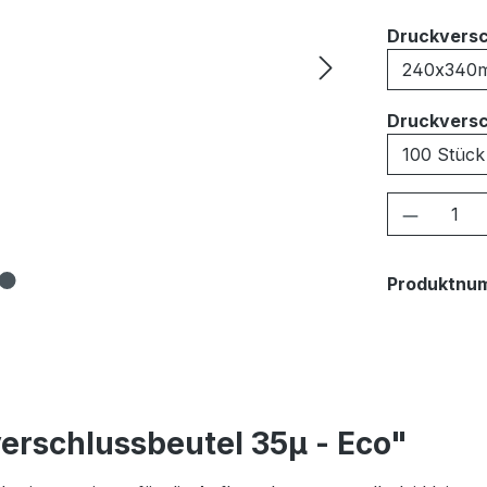
Druckversc
Druckversc
Produkt
Produktnu
erschlussbeutel 35μ - Eco"