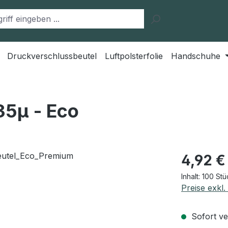
Druckverschlussbeutel
Luftpolsterfolie
Handschuhe
35μ - Eco
Regulärer Pr
4,92 €
Inhalt:
100 St
Preise exkl
Sofort ver