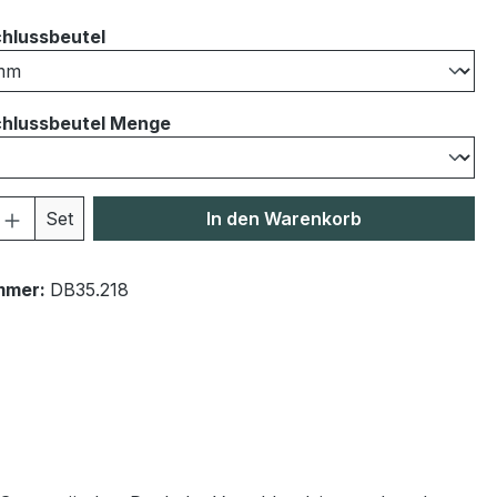
auswählen
hlussbeutel
auswählen
hlussbeutel Menge
 Anzahl: Gib den gewünschten Wert ein 
Set
In den Warenkorb
mmer:
DB35.218