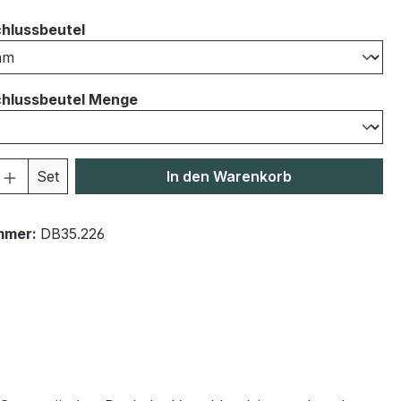
auswählen
hlussbeutel
auswählen
hlussbeutel Menge
 Anzahl: Gib den gewünschten Wert ein 
Set
In den Warenkorb
mmer:
DB35.226