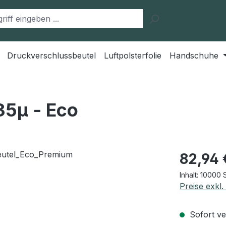
Druckverschlussbeutel
Luftpolsterfolie
Handschuhe
35μ - Eco
Regulärer Pr
82,94 
Inhalt:
10000 
Preise exkl
Sofort ver