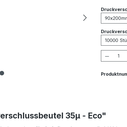
Druckversc
Druckversc
Produkt
Produktnu
erschlussbeutel 35μ - Eco"