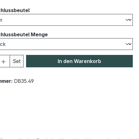
auswählen
hlussbeutel
auswählen
hlussbeutel Menge
 Anzahl: Gib den gewünschten Wert ein 
Set
In den Warenkorb
mmer:
DB35.49