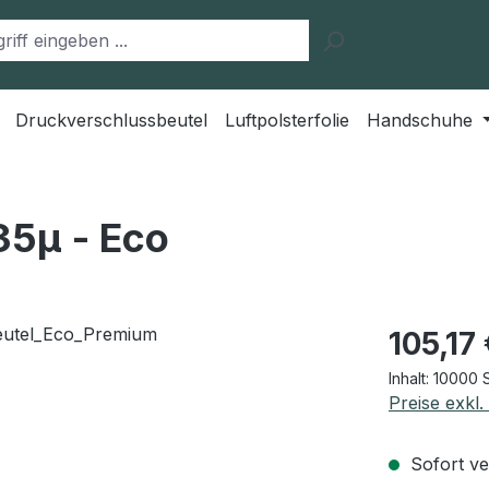
Druckverschlussbeutel
Luftpolsterfolie
Handschuhe
35μ - Eco
Regulärer Pr
105,17
Inhalt:
10000 
Preise exkl
Sofort ver