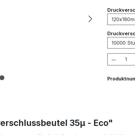
Druckversc
Druckversc
Produkt
Produktnu
erschlussbeutel 35μ - Eco"