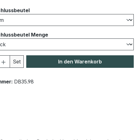
auswählen
hlussbeutel
auswählen
hlussbeutel Menge
 Anzahl: Gib den gewünschten Wert ein 
Set
In den Warenkorb
mmer:
DB35.98