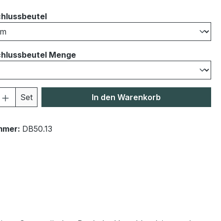
auswählen
hlussbeutel
auswählen
hlussbeutel Menge
 Anzahl: Gib den gewünschten Wert ein 
Set
In den Warenkorb
mmer:
DB50.13
"