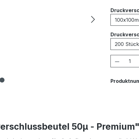
Druckversc
Druckversc
Produkt
Produktnu
erschlussbeutel 50μ - Premium