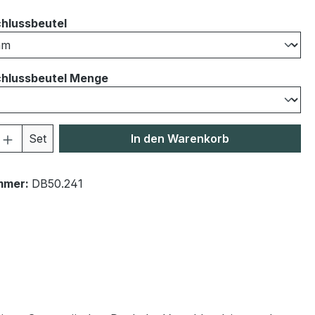
auswählen
hlussbeutel
auswählen
hlussbeutel Menge
 Anzahl: Gib den gewünschten Wert ein 
Set
In den Warenkorb
mmer:
DB50.241
"