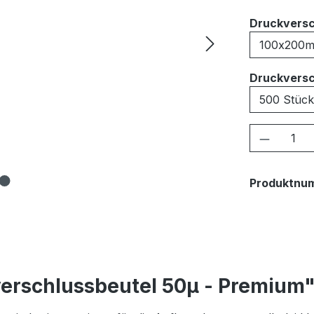
Druckversc
Druckversc
Produkt
Produktnu
erschlussbeutel 50μ - Premium