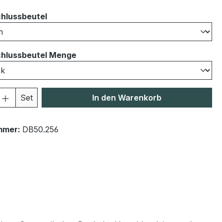
auswählen
hlussbeutel
auswählen
hlussbeutel Menge
 Anzahl: Gib den gewünschten Wert ein 
Set
In den Warenkorb
mmer:
DB50.256
"