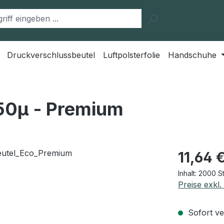
Druckverschlussbeutel
Luftpolsterfolie
Handschuhe
50μ - Premium
Regulärer Pr
11,64 
Inhalt:
2000 S
Preise exkl
Sofort ver