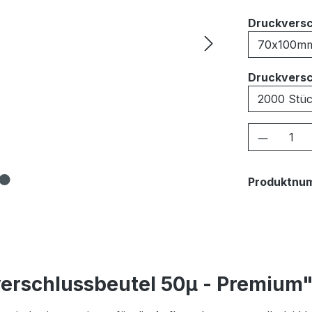
Druckversc
Druckversc
Produkt
Produktnu
erschlussbeutel 50μ - Premium