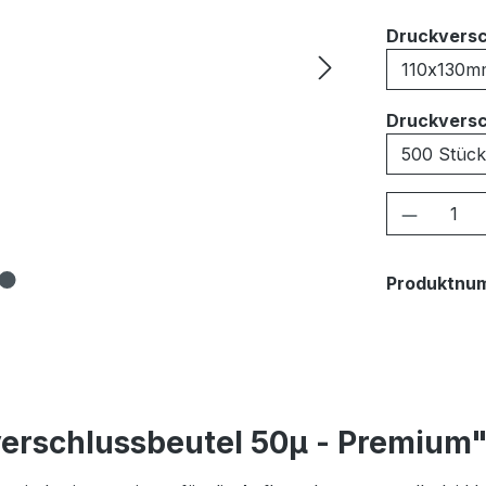
Druckversc
Druckversc
Produkt
Produktnu
erschlussbeutel 50μ - Premium