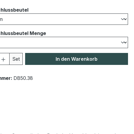
auswählen
hlussbeutel
auswählen
hlussbeutel Menge
 Anzahl: Gib den gewünschten Wert ein 
Set
In den Warenkorb
mmer:
DB50.38
"