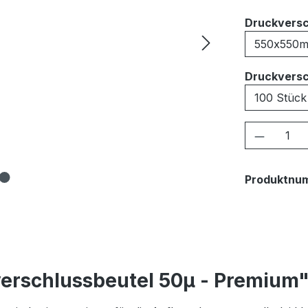
Druckversc
Druckversc
Produkt
Produktnu
erschlussbeutel 50μ - Premium