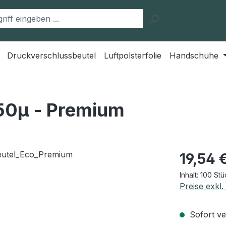
Druckverschlussbeutel
Luftpolsterfolie
Handschuhe
50μ - Premium
Regulärer Pr
19,54 
Inhalt:
100 St
Preise exkl
Sofort ver