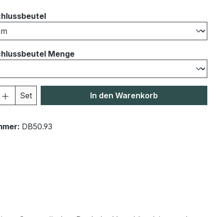
auswählen
hlussbeutel
auswählen
hlussbeutel Menge
 Anzahl: Gib den gewünschten Wert ein 
Set
In den Warenkorb
mmer:
DB50.93
"