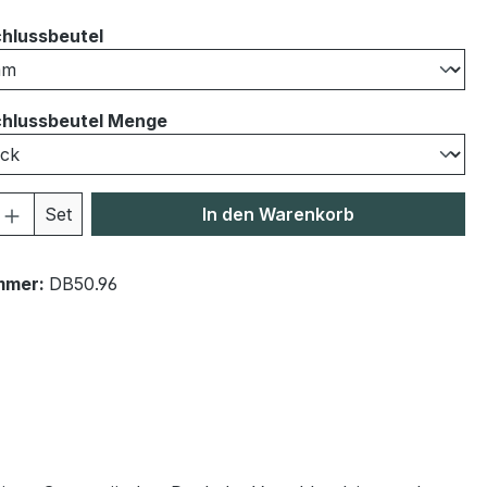
auswählen
hlussbeutel
auswählen
hlussbeutel Menge
 Anzahl: Gib den gewünschten Wert ein 
Set
In den Warenkorb
mmer:
DB50.96
"