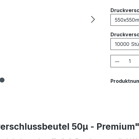
Druckversc
Druckversc
Produkt
Produktnu
erschlussbeutel 50μ - Premium