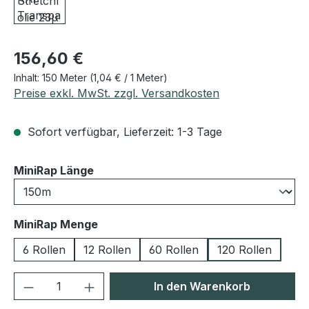
Regulärer Preis:
156,60 €
Inhalt:
150 Meter
(1,04 € / 1 Meter)
Preise exkl. MwSt. zzgl. Versandkosten
Sofort verfügbar, Lieferzeit: 1-3 Tage
auswählen
MiniRap Länge
auswählen
MiniRap Menge
6 Rollen
12 Rollen
60 Rollen
120 Rollen
Produkt Anzahl: Gib den gewünschten We
In den Warenkorb