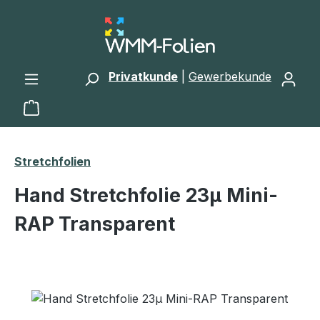
Zum Hauptinhalt springen
Privatkunde
|
Gewerbekunde
Warenkorb enthält 0 Positionen. Der Gesamtwert 
Stretchfolien
Hand Stretchfolie 23µ Mini-
RAP Transparent
Bildergalerie überspringen