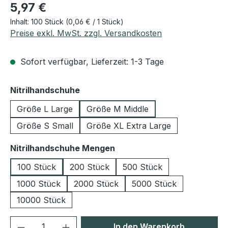
Regulärer Preis:
5,97 €
Inhalt:
100 Stück
(0,06 € / 1 Stück)
Preise exkl. MwSt. zzgl. Versandkosten
Sofort verfügbar, Lieferzeit: 1-3 Tage
auswählen
Nitrilhandschuhe
Größe L Large
Größe M Middle
Größe S Small
Größe XL Extra Large
auswählen
Nitrilhandschuhe Mengen
100 Stück
200 Stück
500 Stück
1000 Stück
2000 Stück
5000 Stück
10000 Stück
Produkt Anzahl: Gib den gewünschten We
In den Warenkorb