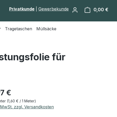
Privatkunde
|
Gewerbekunde
0,00 €
Ware
Tragetaschen
Müllsäcke
stungsfolie für
eis:
97 €
eter
(1,60 € / 1 Meter)
. MwSt. zzgl. Versandkosten