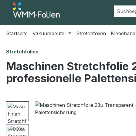
m Hauptinhalt springen
Zur Suche springen
Zur Hauptnavigation springen
Startseite
Vakuumbeutel
Stretchfolien
Klebeband
Stretchfolien
Maschinen Stretchfolie 
professionelle Paletten­
Bildergalerie überspringen