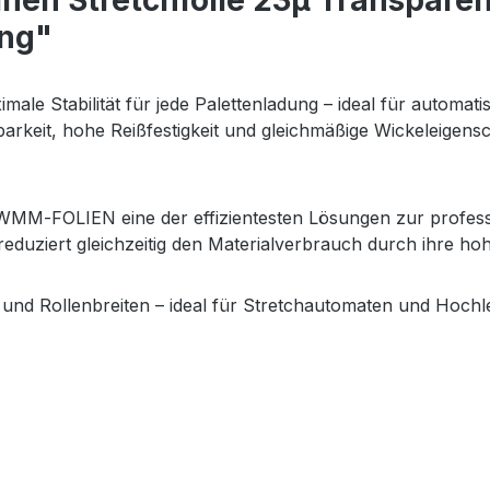
en Stretchfolie 23µ Transparent
ung"
imale Stabilität für jede Palettenladung – ideal für automati
keit, hohe Reißfestigkeit und gleichmäßige Wickeleigensch
WMM‑FOLIEN eine der effizientesten Lösungen zur professio
 reduziert gleichzeitig den Materialverbrauch durch ihre h
 und Rollenbreiten – ideal für Stretchautomaten und Hochle