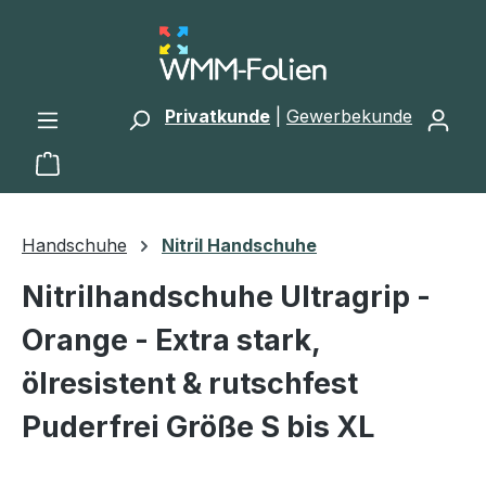
Zum Hauptinhalt springen
Privatkunde
|
Gewerbekunde
Warenkorb enthält 0 Positionen. Der Gesamtwert 
Handschuhe
Nitril Handschuhe
Nitrilhandschuhe Ultragrip -
Orange - Extra stark,
ölresistent & rutschfest
Puderfrei Größe S bis XL