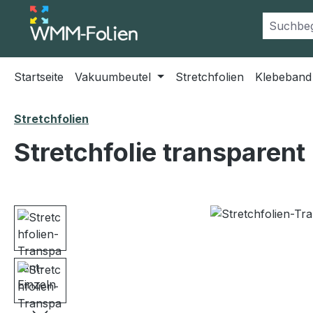
m Hauptinhalt springen
Zur Suche springen
Zur Hauptnavigation springen
Startseite
Vakuumbeutel
Stretchfolien
Klebeband
Stretchfolien
Stretchfolie transparent
Bildergalerie überspringen