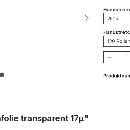
Handstretc
Handstretc
Produkt
Produktnu
folie transparent 17µ"