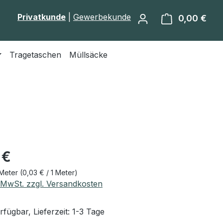
Privatkunde
|
Gewerbekunde
0,00 €
Ware
Tragetaschen
Müllsäcke
eis:
 €
Meter
(0,03 € / 1 Meter)
. MwSt. zzgl. Versandkosten
fügbar, Lieferzeit: 1-3 Tage