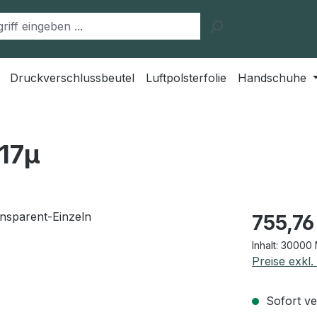
Druckverschlussbeutel
Luftpolsterfolie
Handschuhe
 17µ
Regulärer Pr
755,76
Inhalt:
30000 
Preise exkl
Sofort ver