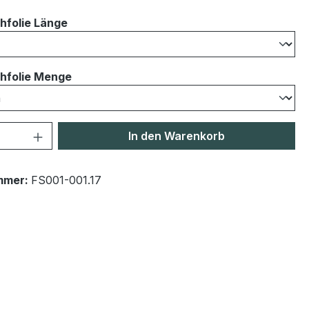
auswählen
hfolie Länge
auswählen
hfolie Menge
 Anzahl: Gib den gewünschten Wert ein 
In den Warenkorb
mmer:
FS001-001.17