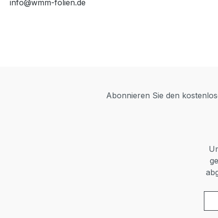
info@wmm-folien.de
Abonnieren Sie den kostenlose
Um
ge
abg