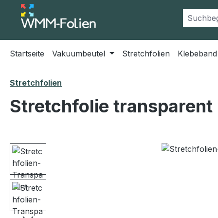
m Hauptinhalt springen
Zur Suche springen
Zur Hauptnavigation springen
Startseite
Vakuumbeutel
Stretchfolien
Klebeband
Stretchfolien
Stretchfolie transparent
Bildergalerie überspringen