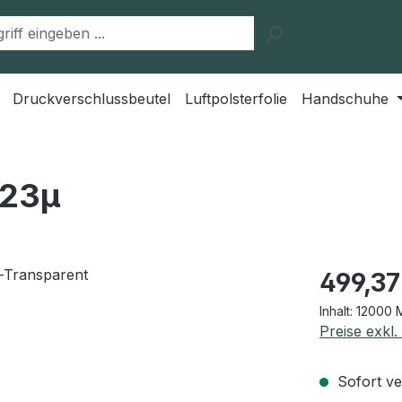
Druckverschlussbeutel
Luftpolsterfolie
Handschuhe
 23μ
Regulärer Pr
499,37
Inhalt:
12000 
Preise exkl
Sofort ver