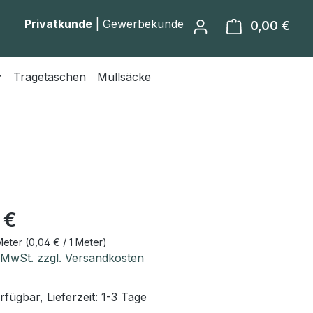
Privatkunde
|
Gewerbekunde
0,00 €
Ware
Tragetaschen
Müllsäcke
eis:
 €
Meter
(0,04 € / 1 Meter)
. MwSt. zzgl. Versandkosten
fügbar, Lieferzeit: 1-3 Tage