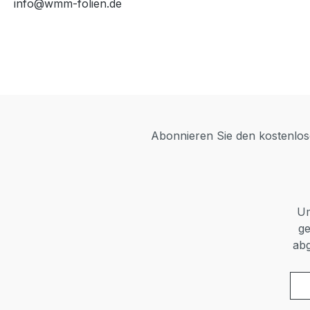
info@wmm-folien.de
Abonnieren Sie den kostenlose
Um
ge
abg