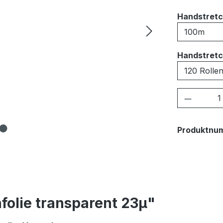
Handstretc
Handstretc
Produkt
Produktnu
folie transparent 23μ"