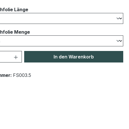
auswählen
hfolie Länge
auswählen
hfolie Menge
 Anzahl: Gib den gewünschten Wert ein 
In den Warenkorb
mmer:
FS003.5