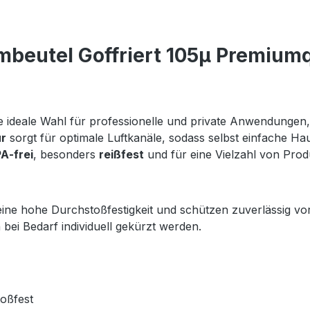
eutel Goffriert 105µ Premiumqu
e ideale Wahl für professionelle und private Anwendungen, 
ur
sorgt für optimale Luftkanäle, sodass selbst einfache Hau
A‑frei
, besonders
reißfest
und für eine Vielzahl von Produ
eine hohe Durchstoßfestigkeit und schützen zuverlässig vor
 Bedarf individuell gekürzt werden.
toßfest