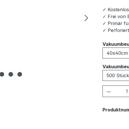
✓ Kostenlos
✓
Frei von
✓ Primär fü
✓ Perforier
Vakuumbeu
Vakuumbeu
Produkt
Produktnu