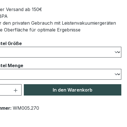
er Versand ab 150€
 BPA
r den privaten Gebrauch mit Leistenvakuumiergeräten
te Oberfläche für optimale Ergebnisse
auswählen
tel Größe
auswählen
tel Menge
 Anzahl: Gib den gewünschten Wert ein 
In den Warenkorb
mmer:
WM005.270