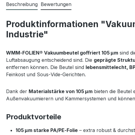
Beschreibung
Bewertungen
Produktinformationen "Vakuumb
Industrie"
WMM‑FOLIEN® Vakuumbeutel goffriert 105 µm
sind di
Luftabsaugung entscheidend sind. Die
geprägte Strukt
entfernen können. Die Beutel sind
lebensmittelecht, BP
Feinkost und Sous‑Vide‑Gerichten.
Dank der
Materialstärke von 105 µm
bieten die Beutel 
Außenvakuumierern und Kammersystemen und können bei
Produktvorteile
105 µm starke PA/PE‑Folie
 – extra robust & durchs