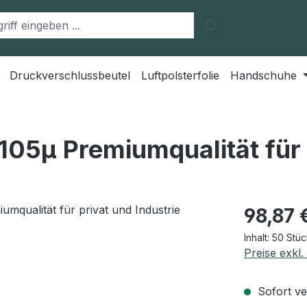
Druckverschlussbeutel
Luftpolsterfolie
Handschuhe
105µ Premiumqualität für 
Regulärer Pr
98,87 
Inhalt:
50 Stü
Preise exkl
Sofort ver