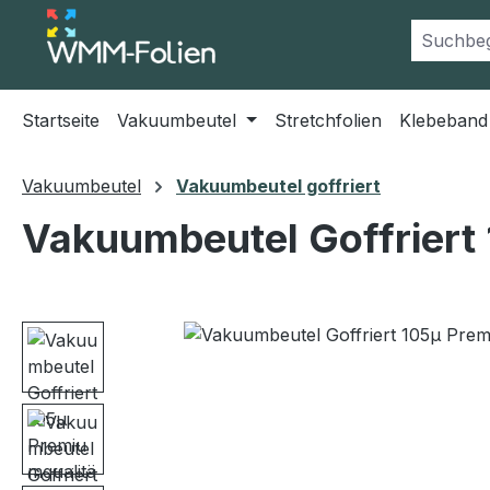
m Hauptinhalt springen
Zur Suche springen
Zur Hauptnavigation springen
Startseite
Vakuumbeutel
Stretchfolien
Klebeband
Vakuumbeutel
Vakuumbeutel goffriert
Vakuumbeutel Goffriert 
Bildergalerie überspringen