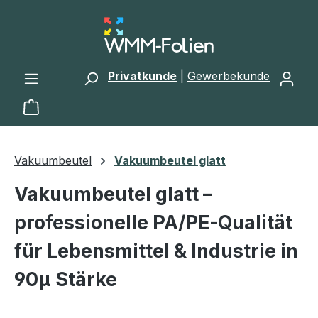
Zum Hauptinhalt springen
Privatkunde
|
Gewerbekunde
Warenkorb enthält 0 Positionen. Der Gesamtwert 
Vakuumbeutel
Vakuumbeutel glatt
Vakuumbeutel glatt –
professionelle PA/PE‑Qualität
für Lebensmittel & Industrie in
90µ Stärke