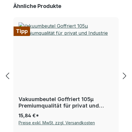
Produktgalerie überspringen
Ähnliche Produkte
Tipp
Vakuumbeutel Goffriert 105µ
Premiumqualität für privat und
Industrie
15,84 €*
Preise exkl. MwSt. zzgl. Versandkosten