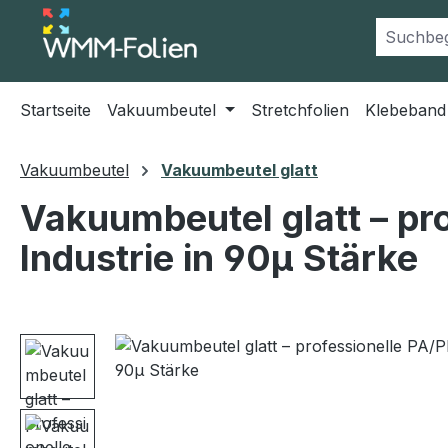
m Hauptinhalt springen
Zur Suche springen
Zur Hauptnavigation springen
Startseite
Vakuumbeutel
Stretchfolien
Klebeband
Vakuumbeutel
Vakuumbeutel glatt
Vakuumbeutel glatt – pro
Industrie in 90µ Stärke
Bildergalerie überspringen