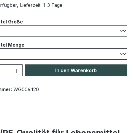
fügbar, Lieferzeit: 1-3 Tage
auswählen
tel Größe
auswählen
tel Menge
 Anzahl: Gib den gewünschten Wert ein 
In den Warenkorb
mmer:
WG006.120