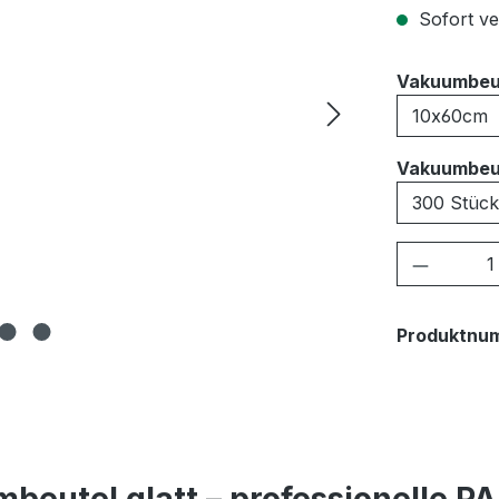
Sofort ver
Vakuumbeu
Vakuumbeu
Produkt
Produktnu