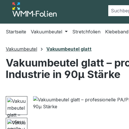
m Hauptinhalt springen
Zur Suche springen
Zur Hauptnavigation springen
Startseite
Vakuumbeutel
Stretchfolien
Klebeband
Vakuumbeutel
Vakuumbeutel glatt
Vakuumbeutel glatt – pro
Industrie in 90µ Stärke
Bildergalerie überspringen