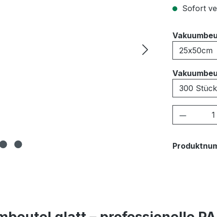
Sofort ver
Vakuumbeu
Vakuumbeu
Produkt
Produktnu