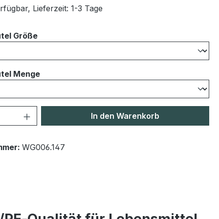
fügbar, Lieferzeit: 1-3 Tage
auswählen
tel Größe
auswählen
tel Menge
 Anzahl: Gib den gewünschten Wert ein 
In den Warenkorb
mmer:
WG006.147