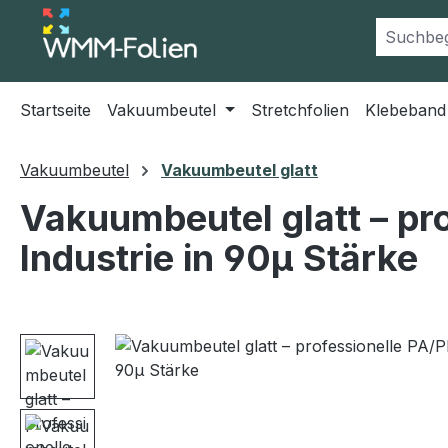
m Hauptinhalt springen
Zur Suche springen
Zur Hauptnavigation springen
Startseite
Vakuumbeutel
Stretchfolien
Klebeband
Vakuumbeutel
Vakuumbeutel glatt
Vakuumbeutel glatt – pro
Industrie in 90µ Stärke
Bildergalerie überspringen