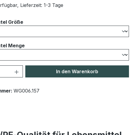
fügbar, Lieferzeit: 1-3 Tage
auswählen
tel Größe
auswählen
tel Menge
 Anzahl: Gib den gewünschten Wert ein 
In den Warenkorb
mmer:
WG006.157