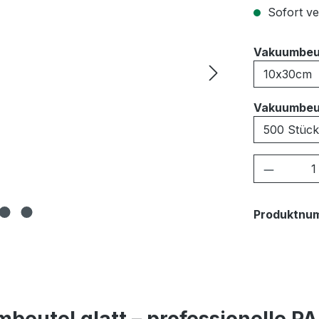
Sofort ver
Vakuumbeu
Vakuumbeu
Produkt
Produktnu