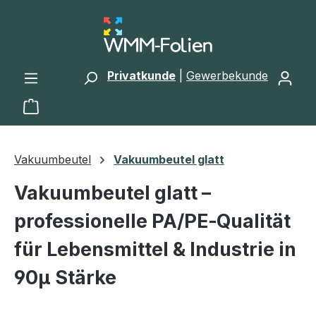
Zum Hauptinhalt springen
Privatkunde
|
Gewerbekunde
Warenkorb enthält 0 Positionen. Der Gesamtwert 
Vakuumbeutel
Vakuumbeutel glatt
Vakuumbeutel glatt –
professionelle PA/PE‑Qualität
für Lebensmittel & Industrie in
90µ Stärke