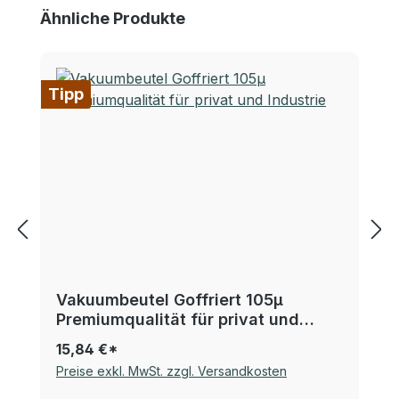
Produktgalerie überspringen
Ähnliche Produkte
Tipp
Vakuumbeutel Goffriert 105µ
Premiumqualität für privat und
Industrie
15,84 €*
Preise exkl. MwSt. zzgl. Versandkosten