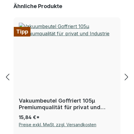
Produktgalerie überspringen
Ähnliche Produkte
Tipp
Vakuumbeutel Goffriert 105µ
Premiumqualität für privat und
Industrie
15,84 €*
Preise exkl. MwSt. zzgl. Versandkosten