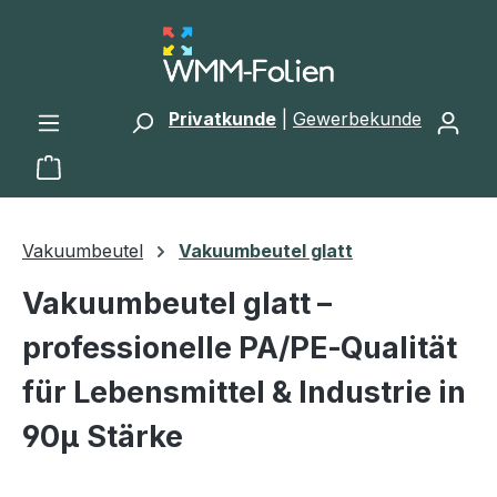
Zum Hauptinhalt springen
Privatkunde
|
Gewerbekunde
Warenkorb enthält 0 Positionen. Der Gesamtwert 
Vakuumbeutel
Vakuumbeutel glatt
Vakuumbeutel glatt –
professionelle PA/PE‑Qualität
für Lebensmittel & Industrie in
90µ Stärke