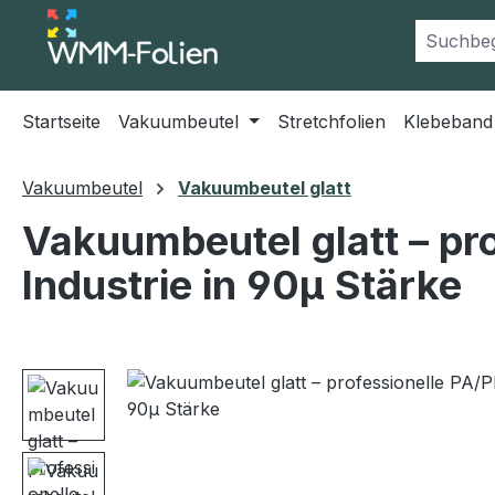
m Hauptinhalt springen
Zur Suche springen
Zur Hauptnavigation springen
Startseite
Vakuumbeutel
Stretchfolien
Klebeband
Vakuumbeutel
Vakuumbeutel glatt
Vakuumbeutel glatt – pro
Industrie in 90µ Stärke
Bildergalerie überspringen