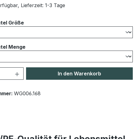
fügbar, Lieferzeit: 1-3 Tage
auswählen
tel Größe
auswählen
tel Menge
 Anzahl: Gib den gewünschten Wert ein 
In den Warenkorb
mmer:
WG006.168