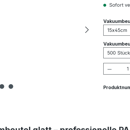
Sofort ver
Vakuumbeu
Vakuumbeu
Produkt
Produktnu