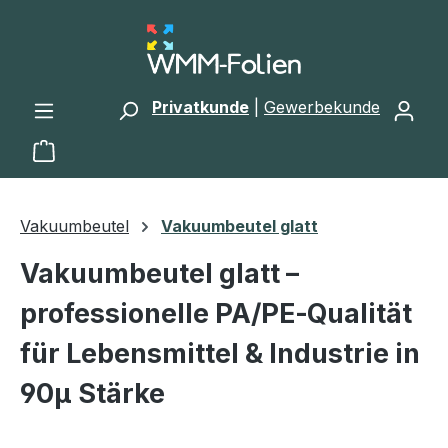
Zum Hauptinhalt springen
Privatkunde
|
Gewerbekunde
Warenkorb enthält 0 Positionen. Der Gesamtwert 
Vakuumbeutel
Vakuumbeutel glatt
Vakuumbeutel glatt –
professionelle PA/PE‑Qualität
für Lebensmittel & Industrie in
90µ Stärke