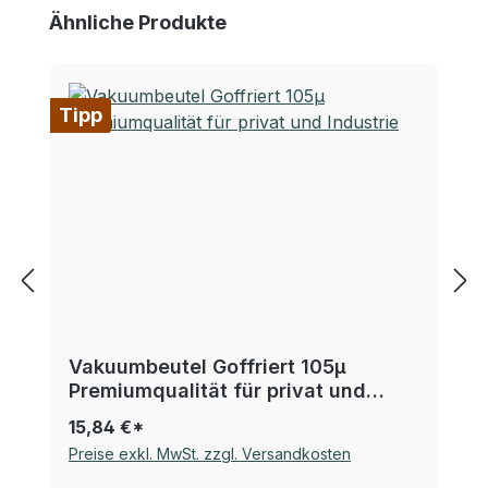
Produktgalerie überspringen
Ähnliche Produkte
Tipp
Vakuumbeutel Goffriert 105µ
Premiumqualität für privat und
Industrie
15,84 €*
Preise exkl. MwSt. zzgl. Versandkosten