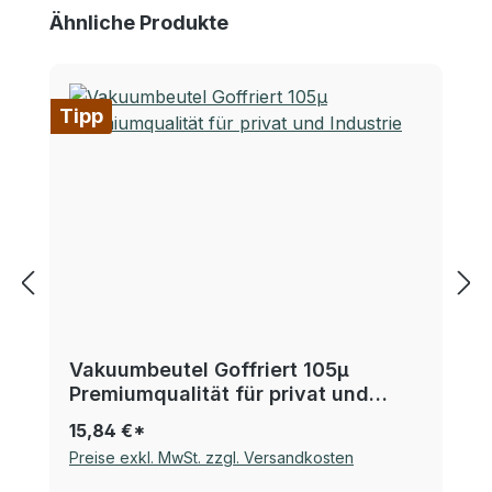
Produktgalerie überspringen
Ähnliche Produkte
Tipp
Vakuumbeutel Goffriert 105µ
Premiumqualität für privat und
Industrie
15,84 €*
Preise exkl. MwSt. zzgl. Versandkosten