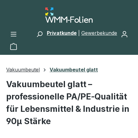
Zum Hauptinhalt springen
Privatkunde
|
Gewerbekunde
Warenkorb enthält 0 Positionen. Der Gesamtwert 
Vakuumbeutel
Vakuumbeutel glatt
Vakuumbeutel glatt –
professionelle PA/PE‑Qualität
für Lebensmittel & Industrie in
90µ Stärke