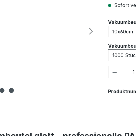
Sofort ver
Vakuumbeu
Vakuumbeu
Produkt
Produktnu