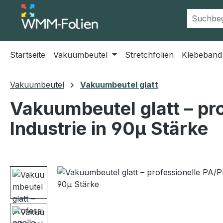
m Hauptinhalt springen
Zur Suche springen
Zur Hauptnavigation springen
Startseite
Vakuumbeutel
Stretchfolien
Klebeband
Vakuumbeutel
Vakuumbeutel glatt
Vakuumbeutel glatt – pro
Industrie in 90µ Stärke
Bildergalerie überspringen