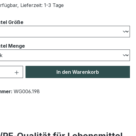
fügbar, Lieferzeit: 1-3 Tage
auswählen
tel Größe
auswählen
tel Menge
 Anzahl: Gib den gewünschten Wert ein 
In den Warenkorb
mmer:
WG006.198