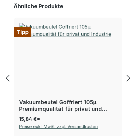
Produktgalerie überspringen
Ähnliche Produkte
Tipp
Vakuumbeutel Goffriert 105µ
Premiumqualität für privat und
Industrie
15,84 €*
Preise exkl. MwSt. zzgl. Versandkosten