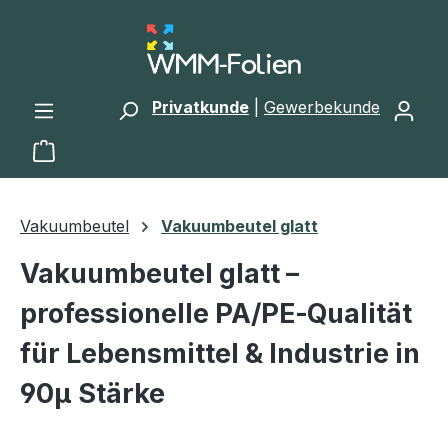
Zum Hauptinhalt springen
Privatkunde
|
Gewerbekunde
Warenkorb enthält 0 Positionen. Der Gesamtwert 
Vakuumbeutel
Vakuumbeutel glatt
Vakuumbeutel glatt –
professionelle PA/PE‑Qualität
für Lebensmittel & Industrie in
90µ Stärke