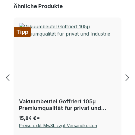
Produktgalerie überspringen
Ähnliche Produkte
Tipp
Vakuumbeutel Goffriert 105µ
Premiumqualität für privat und
Industrie
15,84 €*
Preise exkl. MwSt. zzgl. Versandkosten