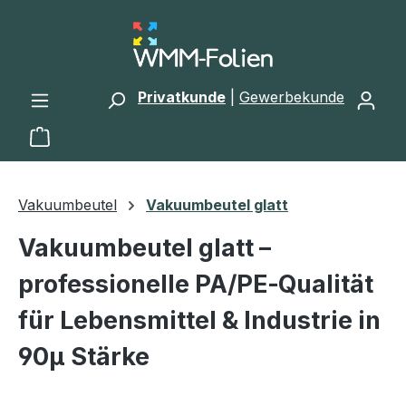
Zum Hauptinhalt springen
Privatkunde
|
Gewerbekunde
Warenkorb enthält 0 Positionen. Der Gesamtwert 
Vakuumbeutel
Vakuumbeutel glatt
Vakuumbeutel glatt –
professionelle PA/PE‑Qualität
für Lebensmittel & Industrie in
90µ Stärke