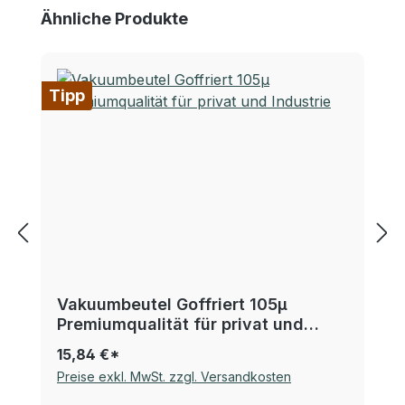
Produktgalerie überspringen
Ähnliche Produkte
Tipp
Vakuumbeutel Goffriert 105µ
Premiumqualität für privat und
Industrie
15,84 €*
Preise exkl. MwSt. zzgl. Versandkosten