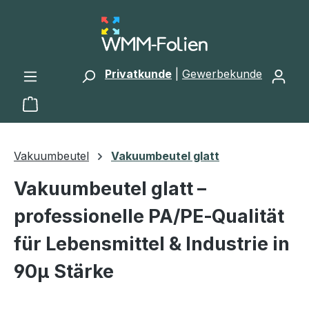
Zum Hauptinhalt springen
Privatkunde
|
Gewerbekunde
Warenkorb enthält 0 Positionen. Der Gesamtwert 
Vakuumbeutel
Vakuumbeutel glatt
Vakuumbeutel glatt –
professionelle PA/PE‑Qualität
für Lebensmittel & Industrie in
90µ Stärke