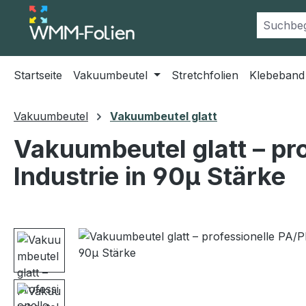
m Hauptinhalt springen
Zur Suche springen
Zur Hauptnavigation springen
Startseite
Vakuumbeutel
Stretchfolien
Klebeband
Vakuumbeutel
Vakuumbeutel glatt
Vakuumbeutel glatt – pro
Industrie in 90µ Stärke
Bildergalerie überspringen