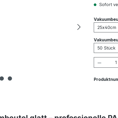
Sofort ver
Vakuumbeu
Vakuumbeu
Produkt
Produktnu