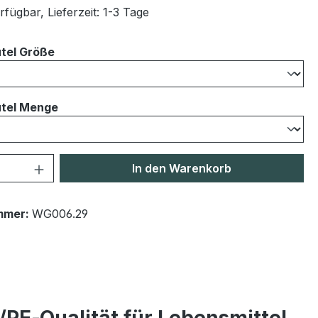
fügbar, Lieferzeit: 1-3 Tage
auswählen
tel Größe
auswählen
tel Menge
 Anzahl: Gib den gewünschten Wert ein 
In den Warenkorb
mmer:
WG006.29