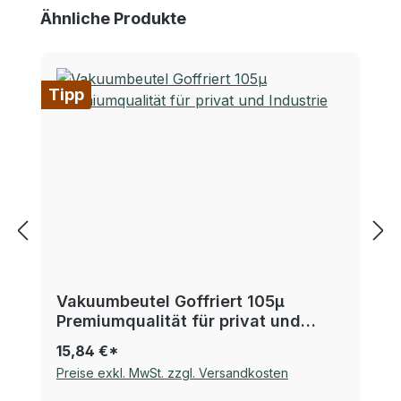
Produktgalerie überspringen
Ähnliche Produkte
Tipp
Vakuumbeutel Goffriert 105µ
Premiumqualität für privat und
Industrie
15,84 €*
Preise exkl. MwSt. zzgl. Versandkosten