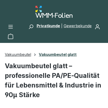
Zum Hauptinhalt springen
Privatkunde
|
Gewerbekunde
Warenkorb enthält 0 Positionen. Der Gesamtwert 
Vakuumbeutel
Vakuumbeutel glatt
Vakuumbeutel glatt –
professionelle PA/PE‑Qualität
für Lebensmittel & Industrie in
90µ Stärke