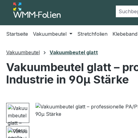
m Hauptinhalt springen
Zur Suche springen
Zur Hauptnavigation springen
Startseite
Vakuumbeutel
Stretchfolien
Klebeband
Vakuumbeutel
Vakuumbeutel glatt
Vakuumbeutel glatt – pro
Industrie in 90µ Stärke
Bildergalerie überspringen