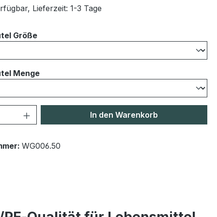
fügbar, Lieferzeit: 1-3 Tage
auswählen
tel Größe
auswählen
tel Menge
 Anzahl: Gib den gewünschten Wert ein 
In den Warenkorb
mmer:
WG006.50