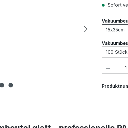
Sofort ver
Vakuumbeu
Vakuumbeu
Produkt
Produktnu