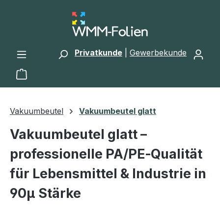
Zum Hauptinhalt springen
Privatkunde
|
Gewerbekunde
Warenkorb enthält 0 Positionen. Der Gesamtwert 
Vakuumbeutel
Vakuumbeutel glatt
Vakuumbeutel glatt –
professionelle PA/PE‑Qualität
für Lebensmittel & Industrie in
90µ Stärke