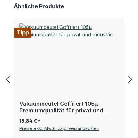
Produktgalerie überspringen
Ähnliche Produkte
Tipp
Vakuumbeutel Goffriert 105µ
Premiumqualität für privat und
Industrie
15,84 €*
Preise exkl. MwSt. zzgl. Versandkosten