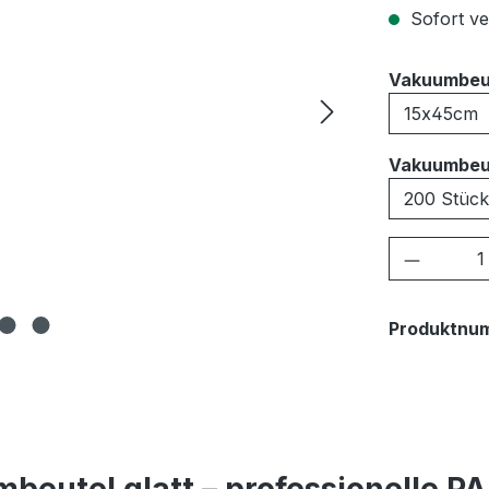
Sofort ver
Vakuumbeu
Vakuumbeu
Produkt
Produktnu