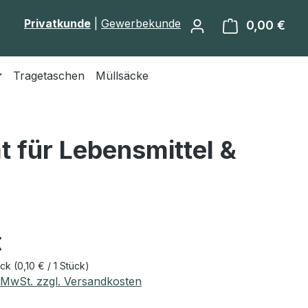
Privatkunde
|
Gewerbekunde
0,00 €
Ware
Tragetaschen
Müllsäcke
t für Lebensmittel &
eis:
€
ück
(0,10 € / 1 Stück)
. MwSt. zzgl. Versandkosten