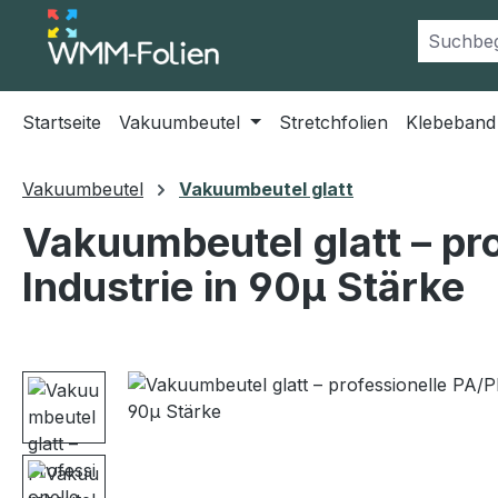
m Hauptinhalt springen
Zur Suche springen
Zur Hauptnavigation springen
Startseite
Vakuumbeutel
Stretchfolien
Klebeband
Vakuumbeutel
Vakuumbeutel glatt
Vakuumbeutel glatt – pro
Industrie in 90µ Stärke
Bildergalerie überspringen