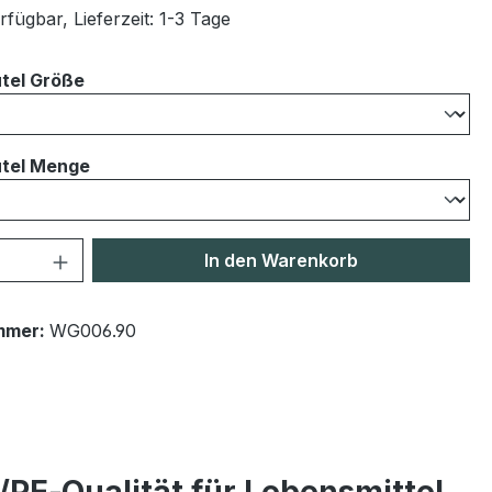
fügbar, Lieferzeit: 1-3 Tage
auswählen
tel Größe
auswählen
tel Menge
 Anzahl: Gib den gewünschten Wert ein 
In den Warenkorb
mmer:
WG006.90