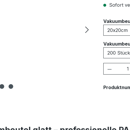
Sofort ver
Vakuumbeu
Vakuumbeu
Produkt
Produktnu