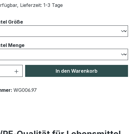
fügbar, Lieferzeit: 1-3 Tage
auswählen
tel Größe
auswählen
tel Menge
 Anzahl: Gib den gewünschten Wert ein 
In den Warenkorb
mmer:
WG006.97