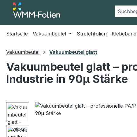
m Hauptinhalt springen
Zur Suche springen
Zur Hauptnavigation springen
Startseite
Vakuumbeutel
Stretchfolien
Klebeband
Vakuumbeutel
Vakuumbeutel glatt
Vakuumbeutel glatt – pro
Industrie in 90µ Stärke
Bildergalerie überspringen