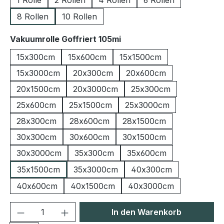
1 Rolle
2 Rollen
4 Rollen
6 Rollen
8 Rollen
10 Rollen
auswählen
Vakuumrolle Goffriert 105mi
15x300cm
15x600cm
15x1500cm
15x3000cm
20x300cm
20x600cm
20x1500cm
20x3000cm
25x300cm
25x600cm
25x1500cm
25x3000cm
28x300cm
28x600cm
28x1500cm
30x300cm
30x600cm
30x1500cm
30x3000cm
35x300cm
35x600cm
35x1500cm
35x3000cm
40x300cm
40x600cm
40x1500cm
40x3000cm
Produkt Anzahl: Gib den gewünschten We
In den Warenkorb