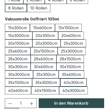
1 Rolle
2 Rollen
4 Rollen
6 Rollen
8 Rollen
10 Rollen
auswählen
Vakuumrolle Goffriert 105mi
15x300cm
15x600cm
15x1500cm
15x3000cm
20x300cm
20x600cm
20x1500cm
20x3000cm
25x300cm
25x600cm
25x1500cm
25x3000cm
28x300cm
28x600cm
28x1500cm
30x300cm
30x600cm
30x1500cm
30x3000cm
35x300cm
35x600cm
35x1500cm
35x3000cm
40x300cm
40x600cm
40x1500cm
40x3000cm
Produkt Anzahl: Gib den gewünschten We
In den Warenkorb