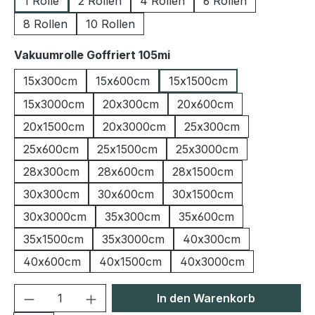
1 Rolle
2 Rollen
4 Rollen
6 Rollen
8 Rollen
10 Rollen
auswählen
Vakuumrolle Goffriert 105mi
15x300cm
15x600cm
15x1500cm
15x3000cm
20x300cm
20x600cm
20x1500cm
20x3000cm
25x300cm
25x600cm
25x1500cm
25x3000cm
28x300cm
28x600cm
28x1500cm
30x300cm
30x600cm
30x1500cm
30x3000cm
35x300cm
35x600cm
35x1500cm
35x3000cm
40x300cm
40x600cm
40x1500cm
40x3000cm
Produkt Anzahl: Gib den gewünschten We
In den Warenkorb