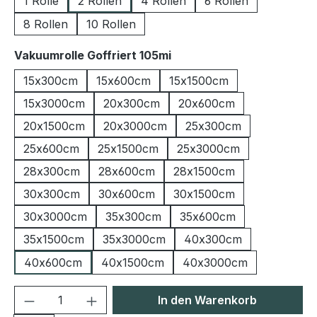
1 Rolle
2 Rollen
4 Rollen
6 Rollen
8 Rollen
10 Rollen
auswählen
Vakuumrolle Goffriert 105mi
15x300cm
15x600cm
15x1500cm
15x3000cm
20x300cm
20x600cm
20x1500cm
20x3000cm
25x300cm
25x600cm
25x1500cm
25x3000cm
28x300cm
28x600cm
28x1500cm
30x300cm
30x600cm
30x1500cm
30x3000cm
35x300cm
35x600cm
35x1500cm
35x3000cm
40x300cm
40x600cm
40x1500cm
40x3000cm
Produkt Anzahl: Gib den gewünschten We
In den Warenkorb