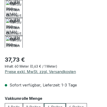
Regulärer Preis:
37,73 €
Inhalt:
60 Meter
(0,63 € / 1 Meter)
Preise exkl. MwSt. zzgl. Versandkosten
Sofort verfügbar, Lieferzeit: 1-3 Tage
auswählen
Vakkumrolle Menge