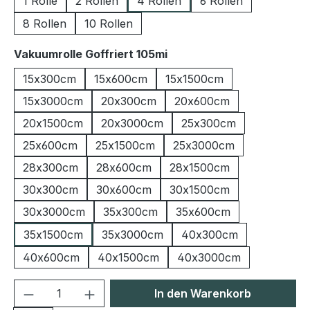
1 Rolle
2 Rollen
4 Rollen
6 Rollen
8 Rollen
10 Rollen
auswählen
Vakuumrolle Goffriert 105mi
15x300cm
15x600cm
15x1500cm
15x3000cm
20x300cm
20x600cm
20x1500cm
20x3000cm
25x300cm
25x600cm
25x1500cm
25x3000cm
28x300cm
28x600cm
28x1500cm
30x300cm
30x600cm
30x1500cm
30x3000cm
35x300cm
35x600cm
35x1500cm
35x3000cm
40x300cm
40x600cm
40x1500cm
40x3000cm
Produkt Anzahl: Gib den gewünschten We
In den Warenkorb