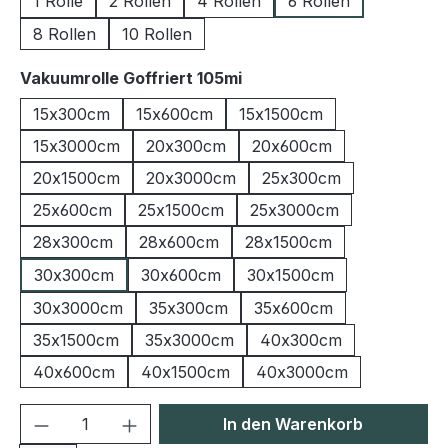
1 Rolle
2 Rollen
4 Rollen
6 Rollen
8 Rollen
10 Rollen
auswählen
Vakuumrolle Goffriert 105mi
15x300cm
15x600cm
15x1500cm
15x3000cm
20x300cm
20x600cm
20x1500cm
20x3000cm
25x300cm
25x600cm
25x1500cm
25x3000cm
28x300cm
28x600cm
28x1500cm
30x300cm
30x600cm
30x1500cm
30x3000cm
35x300cm
35x600cm
35x1500cm
35x3000cm
40x300cm
40x600cm
40x1500cm
40x3000cm
Produkt Anzahl: Gib den gewünschten We
In den Warenkorb