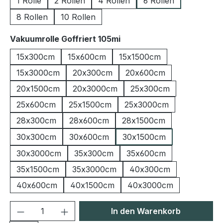
1 Rolle
2 Rollen
4 Rollen
6 Rollen
8 Rollen
10 Rollen
auswählen
Vakuumrolle Goffriert 105mi
15x300cm
15x600cm
15x1500cm
15x3000cm
20x300cm
20x600cm
20x1500cm
20x3000cm
25x300cm
25x600cm
25x1500cm
25x3000cm
28x300cm
28x600cm
28x1500cm
30x300cm
30x600cm
30x1500cm
30x3000cm
35x300cm
35x600cm
35x1500cm
35x3000cm
40x300cm
40x600cm
40x1500cm
40x3000cm
Produkt Anzahl: Gib den gewünschten We
In den Warenkorb