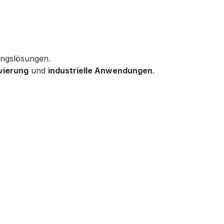
ungslösungen.

vierung
 und 
industrielle Anwendungen
.