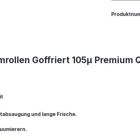
Produktnu
rollen Goffriert 105µ Premium
it
tabsaugung und lange Frische.

uumierern.
