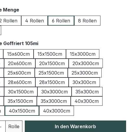
auswählen
le Menge
2 Rollen
4 Rollen
6 Rollen
8 Rollen
auswählen
 Goffriert 105mi
15x600cm
15x1500cm
15x3000cm
m
20x600cm
20x1500cm
20x3000cm
25x600cm
25x1500cm
25x3000cm
m
28x600cm
28x1500cm
30x300cm
m
30x1500cm
30x3000cm
35x300cm
35x1500cm
35x3000cm
40x300cm
m
40x1500cm
40x3000cm
 Anzahl: Gib den gewünschten Wert ein 
Rolle
In den Warenkorb