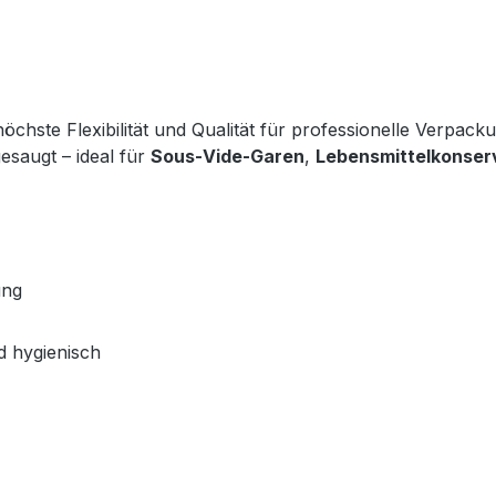
höchste Flexibilität und Qualität für professionelle Verpack
gesaugt – ideal für 
Sous‑Vide‑Garen
, 
Lebensmittelkonser
ung
nd hygienisch