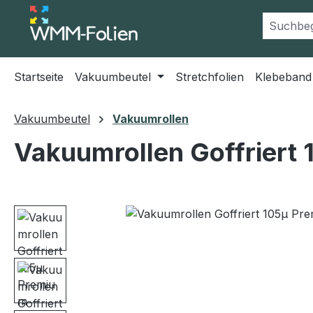
m Hauptinhalt springen
Zur Suche springen
Zur Hauptnavigation springen
Startseite
Vakuumbeutel
Stretchfolien
Klebeband
Vakuumbeutel
Vakuumrollen
Vakuumrollen Goffriert
Bildergalerie überspringen