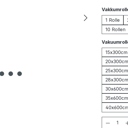
Vakkumrol
1 Rolle
10 Rollen
Vakuumrolle
15x300cm
20x300c
25x300cm
28x300c
30x600c
35x600cm
40x600c
Produkt