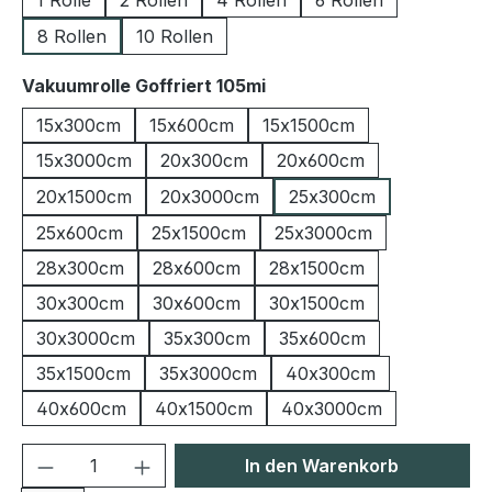
1 Rolle
2 Rollen
4 Rollen
6 Rollen
8 Rollen
10 Rollen
auswählen
Vakuumrolle Goffriert 105mi
15x300cm
15x600cm
15x1500cm
15x3000cm
20x300cm
20x600cm
20x1500cm
20x3000cm
25x300cm
25x600cm
25x1500cm
25x3000cm
28x300cm
28x600cm
28x1500cm
30x300cm
30x600cm
30x1500cm
30x3000cm
35x300cm
35x600cm
35x1500cm
35x3000cm
40x300cm
40x600cm
40x1500cm
40x3000cm
Produkt Anzahl: Gib den gewünschten We
In den Warenkorb