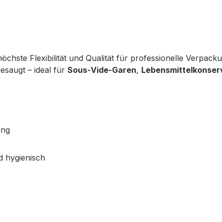
höchste Flexibilität und Qualität für professionelle Verpack
gesaugt – ideal für 
Sous‑Vide‑Garen
, 
Lebensmittelkonser
ung
nd hygienisch