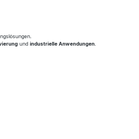
ungslösungen.

vierung
 und 
industrielle Anwendungen
.