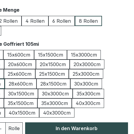
auswählen
le Menge
2 Rollen
4 Rollen
6 Rollen
8 Rollen
auswählen
 Goffriert 105mi
15x600cm
15x1500cm
15x3000cm
m
20x600cm
20x1500cm
20x3000cm
25x600cm
25x1500cm
25x3000cm
m
28x600cm
28x1500cm
30x300cm
m
30x1500cm
30x3000cm
35x300cm
35x1500cm
35x3000cm
40x300cm
m
40x1500cm
40x3000cm
 Anzahl: Gib den gewünschten Wert ein 
Rolle
In den Warenkorb