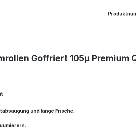
Produktnu
rollen Goffriert 105µ Premium
it
tabsaugung und lange Frische.

uumierern.
