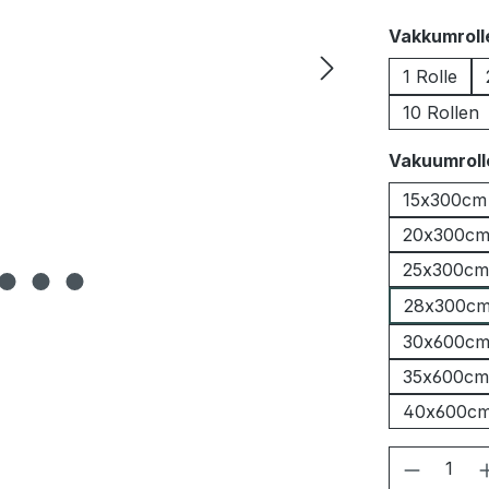
Vakkumrol
1 Rolle
10 Rollen
Vakuumrolle
15x300cm
20x300c
25x300cm
28x300c
30x600c
35x600cm
40x600c
Produkt