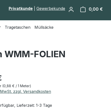
Privatkunde
|
Gewerbekunde
0,00 €
Ware
Tragetaschen
Müllsäcke
von WMM-FOLIEN
eis:
€
er
(0,88 € / 1 Meter)
. MwSt. zzgl. Versandkosten
fügbar, Lieferzeit: 1-3 Tage