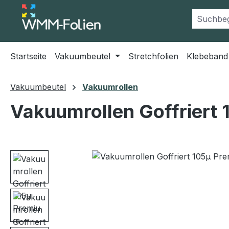
m Hauptinhalt springen
Zur Suche springen
Zur Hauptnavigation springen
Startseite
Vakuumbeutel
Stretchfolien
Klebeband
Vakuumbeutel
Vakuumrollen
Vakuumrollen Goffriert
Bildergalerie überspringen